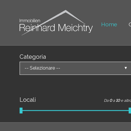
Home
Categoria
-- Selezionare --
Locali
Da
0
a
10
e altr