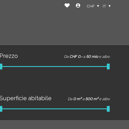
CHF
IT
Prezzo
Da
CHF 0.-
a
50 mio
e altro
Superficie abitabile
Da
0 m²
a
500 m²
e altro