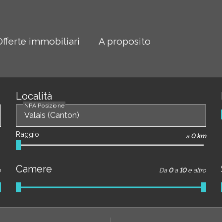
Offerte immobiliari
A proposito
Località
NPA Posizione
Raggio
a
0 km
Camere
o
Da
0
a
10
e altro