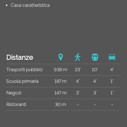
Casa caratteristica
Distanze
Trasporti pubblici
938 m
23'
10'
4'
Scuola primaria
187 m
4'
4'
1'
Negozi
147 m
3'
3'
1'
Ristoranti
30 m
-
-
-