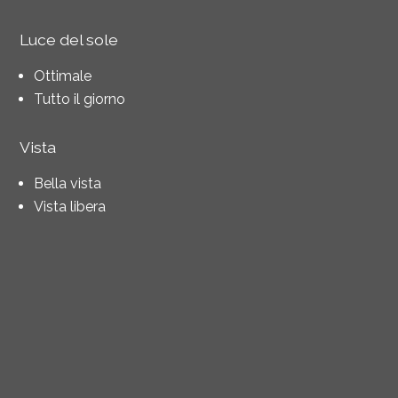
Luce del sole
Ottimale
Tutto il giorno
Vista
Bella vista
Vista libera
Vista distante
Panoramico
Montagne
Alpi