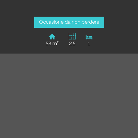
Occasione da non perdere
53 m²
2.5
1