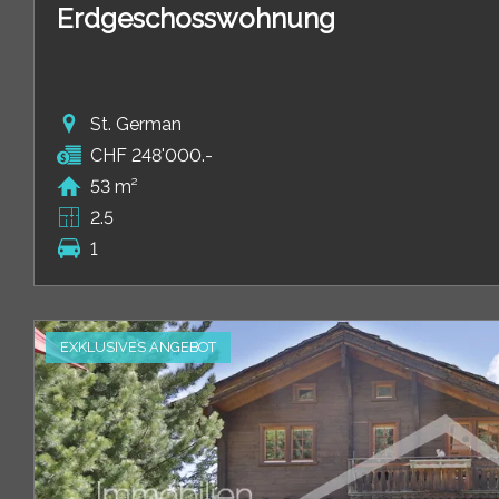
Erdgeschosswohnung
St. German
CHF 248'000.-
53 m²
2.5
1
EXKLUSIVES ANGEBOT