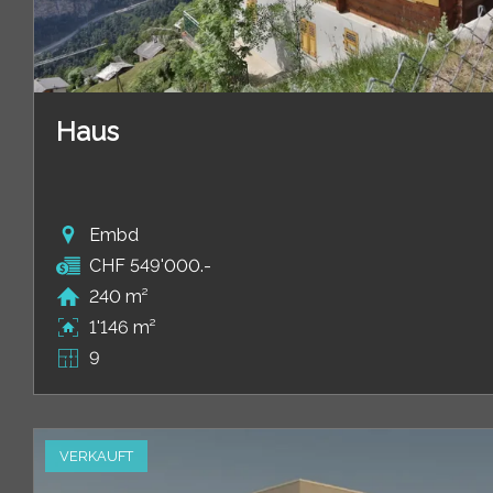
Haus
Embd
CHF 549'000.-
240 m²
1'146 m²
9
VERKAUFT