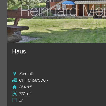
Haus
Zermatt
CHF 6'458'000.-
264 m²
777 m²
17