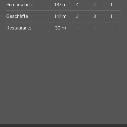
Primarschule
187 m
4'
4'
1'
Geschäfte
147 m
3'
3'
1'
Restaurants
30 m
-
-
-