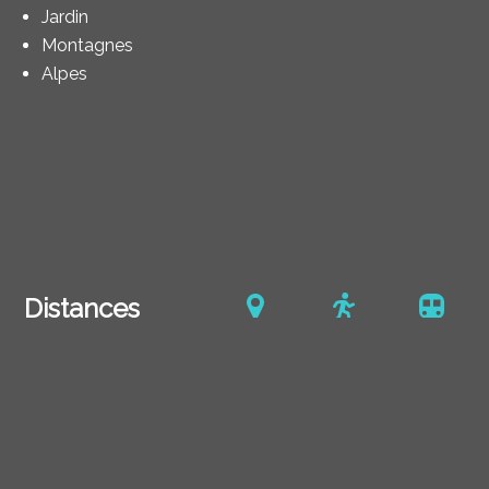
Jardin
Montagnes
Alpes
Distances
Transports publics
447 m
15'
15'
Commerces
1.85 km
30'
23'
Restaurants
183 m
3'
3'