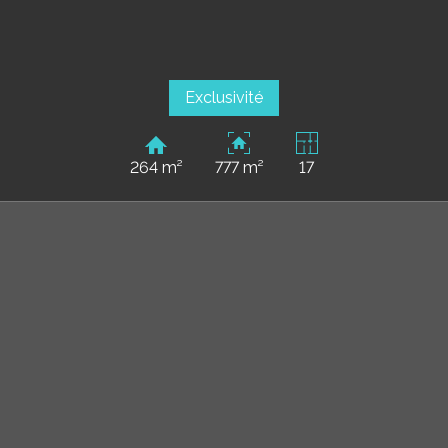
Exclusivité
264 m²
777 m²
17